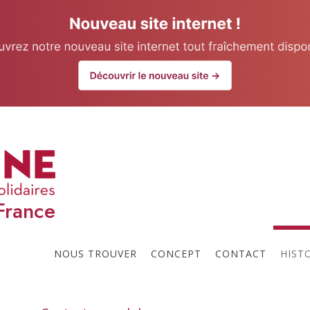
our website.
Learn more
U
Prochaines réunions
t
l
France
p
NOUS TROUVER
CONCEPT
CONTACT
HIST