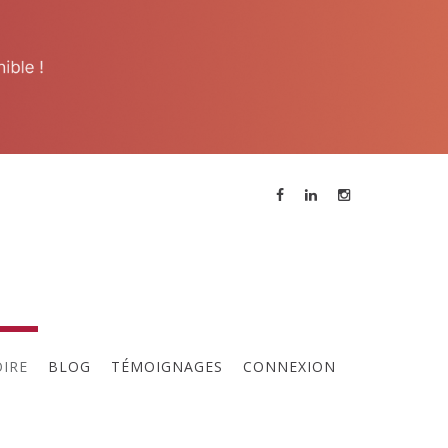
ne réunion des membres a lieu
ous les 15 jours, contactez
'animateur pour participer à la
rochaine réunion.
OIRE
BLOG
TÉMOIGNAGES
CONNEXION