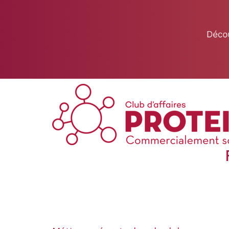
This website uses cookies to ensure you get the best experience on 
Got it!
Club de Blagnac (Haute-Garonne)
Vanessa CAUTY
06 38 76 89 05