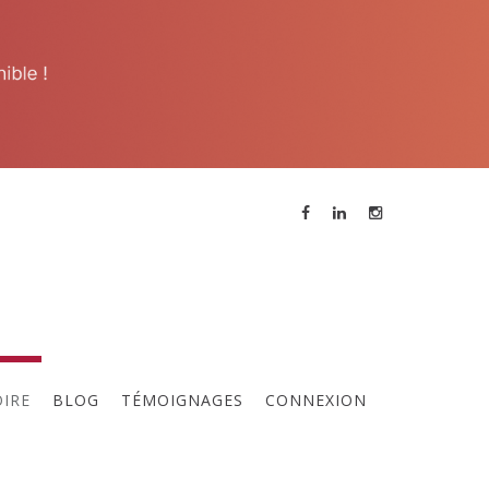
ne réunion des membres a lieu
ous les 15 jours, contactez
'animateur pour participer à la
rochaine réunion.
OIRE
BLOG
TÉMOIGNAGES
CONNEXION