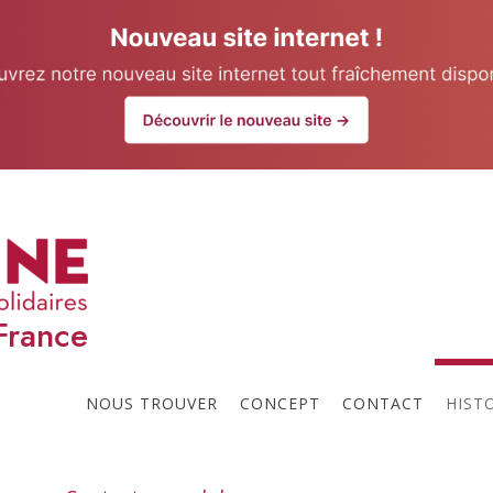
our website.
Learn more
U
Prochaines réunions
t
l
France
p
NOUS TROUVER
CONCEPT
CONTACT
HIST