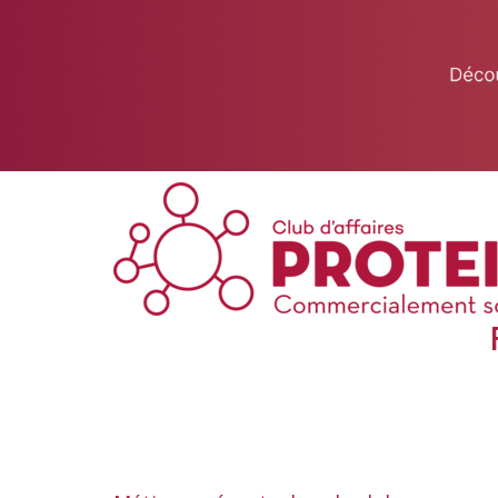
This website uses cookies to ensure you get the best experience on 
Got it!
Club de Saintes (Charente-Maritime)
Stephanie MERCIER
06 36 56 72 73