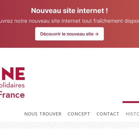
our website.
Learn more
U
e-
Prochaines réunions
t
l
France
p
NOUS TROUVER
CONCEPT
CONTACT
HIST