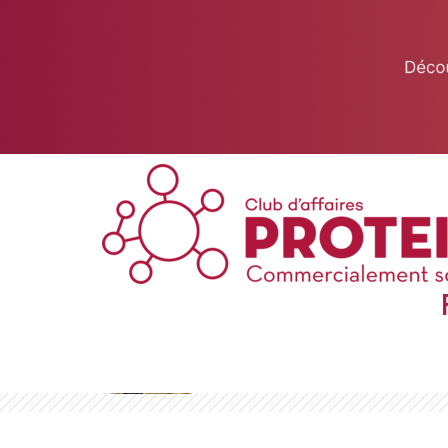
This website uses cookies to ensure you get the best experience on 
Got it!
Club de Villefranche-de-Lauragais (Haut
Garonne)
Baptiste PERRETO
06 63 24 34 21