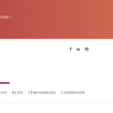
ne réunion des membres a lieu
ous les 15 jours, contactez
'animateur pour participer à la
rochaine réunion.
OIRE
BLOG
TÉMOIGNAGES
CONNEXION