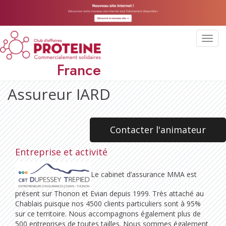
Toggl
navig
France
Assureur IARD
Contacter l'animateur
Entreprise et activité
Le cabinet d’assurance MMA est
présent sur Thonon et Evian depuis 1999. Très attaché au
Chablais puisque nos 4500 clients particuliers sont à 95%
sur ce territoire. Nous accompagnons également plus de
500 entreprises de toutes tailles. Nous sommes également