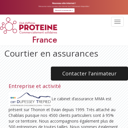
Toggl
navig
France
Courtier en assurances
Contacter l'animateur
Entreprise et activité
Le cabinet d’assurance MMA est
présent sur Thonon et Evian depuis 1999. Très attaché au
Chablais puisque nos 4500 clients particuliers sont à 95%
sur ce territoire. Nous accompagnons également plus de
500 entreprises de toutes tailles. Nous sommes également