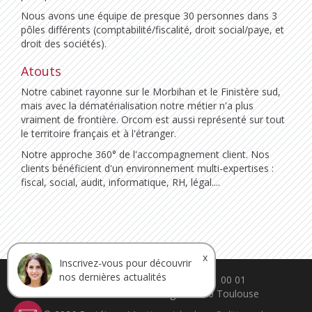
Nous avons une équipe de presque 30 personnes dans 3
pôles différents (comptabilité/fiscalité, droit social/paye, et
droit des sociétés).
Atouts
Notre cabinet rayonne sur le Morbihan et le Finistère sud,
mais avec la dématérialisation notre métier n'a plus
vraiment de frontière. Orcom est aussi représenté sur tout
le territoire français et à l'étranger.
Notre approche 360° de l'accompagnement client. Nos
clients bénéficient d'un environnement multi-expertises :
fiscal, social, audit, informatique, RH, légal....
x
Inscrivez-vous pour découvrir
nos dernières actualités
contact@ca-proteine.fr - 05 61 11 00 01
30 rue Théron de Montaugé. 31200 Toulouse