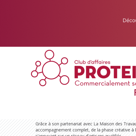
This website uses cookies to ensure you get the best experience on 
Got it!
Architecte d'intérieur
Entreprise et activité
Basée dans le 17e arrondissement de Paris, Tiffani
d’intérieur certifiée et courtière en travaux, colla
des Travaux Paris 17 & 18. Elle accompagne particu
conception et la réalisation de projets d’aménagem
Grâce à son partenariat avec La Maison des Travaux
accompagnement complet, de la phase créative à l
s’appuyant sur un réseau d’artisans qualifiés.