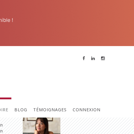
Contacter l'animateur
Références
e chez
Contact :
 de
Tiffanie TRAN
 le
OIRE
BLOG
TÉMOIGNAGES
CONNEXION
un
en