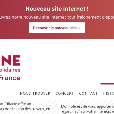
our website.
Learn more
Atouts
France
e Tran est une décoratrice
Je suis convaincue que bien vivr
borant étroitement avec La Maison
soi ne nécessite pas forcément
liers et professionnels dans la
changer d’espace, mais plutôt de
NOUS TROUVER
CONCEPT
CONTACT
HIST
ent et de décoration.​
transformer pour qu’il reflète
pleinement votre personnalité.
, Tiffanie offre un
Mon rôle est de vous apporter 
a coordination des travaux, en
regard neuf sur votre intérieur, 