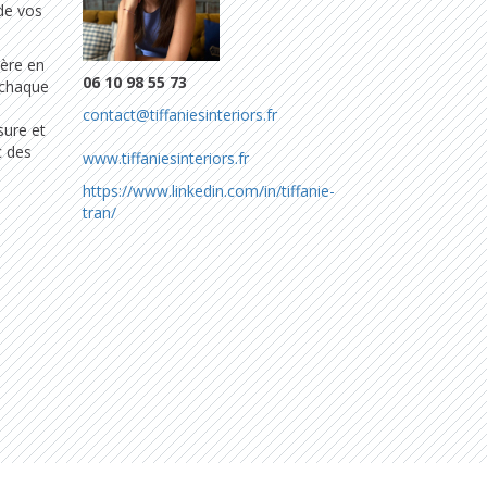
de vos
ière en
06 10 98 55 73
 chaque
contact@tiffaniesinteriors.fr
sure et
c des
www.tiffaniesinteriors.fr
https://www.linkedin.com/in/tiffanie-
tran/