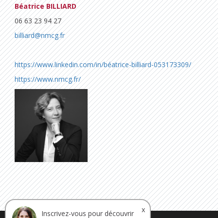
Béatrice BILLIARD
06 63 23 94 27
billiard@nmcg.fr
https://www.linkedin.com/in/béatrice-billiard-053173309/
https://www.nmcg.fr/
x
Inscrivez-vous pour découvrir