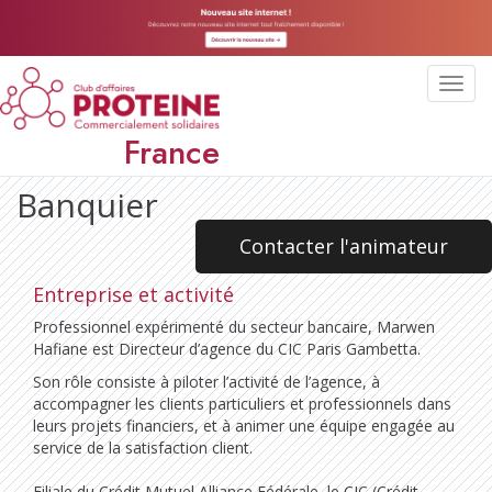
Toggl
navig
France
Banquier
Contacter l'animateur
Entreprise et activité
Professionnel expérimenté du secteur bancaire, Marwen
Hafiane est Directeur d’agence du CIC Paris Gambetta.
Son rôle consiste à piloter l’activité de l’agence, à
accompagner les clients particuliers et professionnels dans
leurs projets financiers, et à animer une équipe engagée au
service de la satisfaction client.
Filiale du Crédit Mutuel Alliance Fédérale, le CIC (Crédit