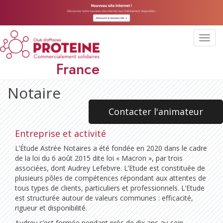
Toggl
navig
France
Notaire
Contacter l'animateur
Entreprise et activité
L’Étude Astrée Notaires a été fondée en 2020 dans le cadre
de la loi du 6 août 2015 dite loi « Macron », par trois
associées, dont Audrey Lefebvre. L’Etude est constituée de
plusieurs pôles de compétences répondant aux attentes de
tous types de clients, particuliers et professionnels. L’Etude
est structurée autour de valeurs communes : efficacité,
rigueur et disponibilité.
Audrey s’est formée pendant près de dix ans au sein