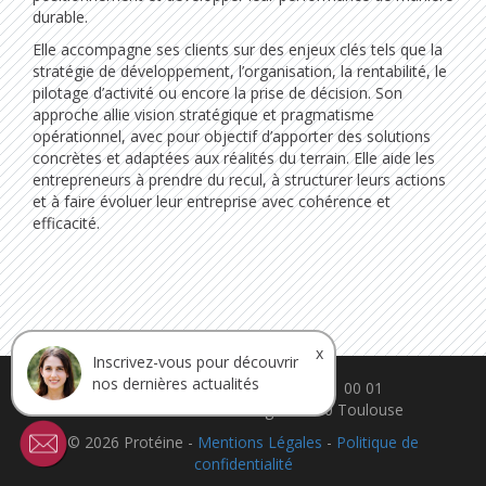
durable.
Elle accompagne ses clients sur des enjeux clés tels que la
stratégie de développement, l’organisation, la rentabilité, le
pilotage d’activité ou encore la prise de décision. Son
approche allie vision stratégique et pragmatisme
opérationnel, avec pour objectif d’apporter des solutions
concrètes et adaptées aux réalités du terrain. Elle aide les
entrepreneurs à prendre du recul, à structurer leurs actions
et à faire évoluer leur entreprise avec cohérence et
efficacité.
x
Inscrivez-vous pour découvrir
nos dernières actualités
contact@ca-proteine.fr - 05 61 11 00 01
30 rue Théron de Montaugé. 31200 Toulouse
© 2026 Protéine -
Mentions Légales
-
Politique de
confidentialité