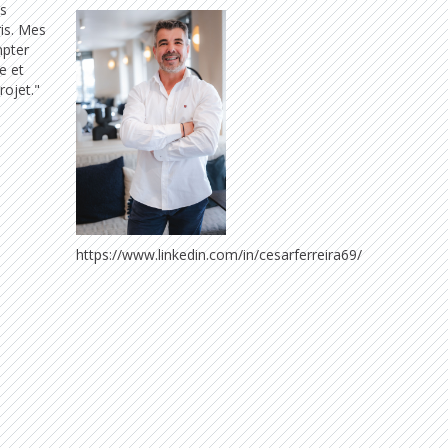
es
is. Mes
mpter
e et
rojet."
https://www.linkedin.com/in/cesarferreira69/