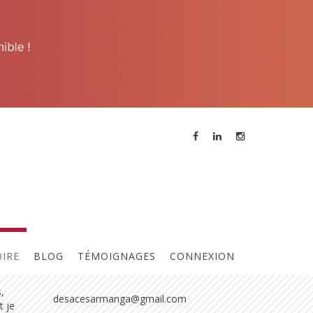
Contacter l'animateur
Références
ur
Contact :
 de
 les
César FERREIRA
OIRE
BLOG
TÉMOIGNAGES
CONNEXION
ion
06 07 88 10 27
,
desacesarmanga@gmail.com
t je