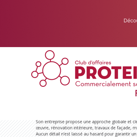
This website uses cookies to ensure you get the best experience on 
Got it!
Électricien
Entreprise et activité
César Ferreira dirige une entreprise générale de 
clients dans tous leurs projets de rénovation. Basé e
auprès des particuliers, professionnels ou syndics 
charge l’ensemble des travaux.
Son entreprise propose une approche globale et cl
œuvre, rénovation intérieure, travaux de façade, m
Aucun détail n’est laissé au hasard pour garantir un