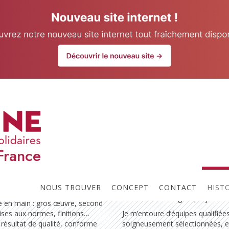
our website.
Learn more
Atouts
France
bâtiment qui accompagne ses
"Je m’engage personnellement s
n Île-de-France, il intervient
chaque chantier. Mon rôle, c’est
de copropriété, en prenant en
garantir un travail bien fait, dans
NOUS TROUVER
CONCEPT
CONTACT
HIST
délais, et avec une communicat
claire tout au long du projet.
é en main : gros œuvre, second
ises aux normes, finitions…
Je m’entoure d’équipes qualifiées
 résultat de qualité, conforme
soigneusement sélectionnées, e