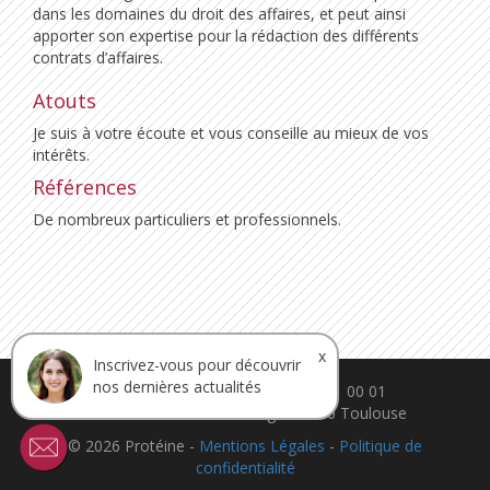
dans les domaines du droit des affaires, et peut ainsi
apporter son expertise pour la rédaction des différents
contrats d’affaires.
Atouts
Je suis à votre écoute et vous conseille au mieux de vos
intérêts.
Références
De nombreux particuliers et professionnels.
x
Inscrivez-vous pour découvrir
nos dernières actualités
contact@ca-proteine.fr - 05 61 11 00 01
30 rue Théron de Montaugé. 31200 Toulouse
© 2026 Protéine -
Mentions Légales
-
Politique de
confidentialité