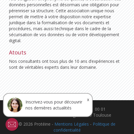
données personnelles est désormais une obligation pour
pérenniser sa structure. Cette association unique nous
permet de mettre à votre disposition notre expertise
juridique dans la formalisation de vos documents et
procédures, mais aussi technique dans le cadre de la
sécurisation de vos données ou de votre développement
digital.
Atouts
Nos consultants ont tous plus de 10 ans d’expériences et
sont de véritables experts dans leur domaine.
x
Inscrivez-vous pour découvrir
nos dernières actualités
contact@ca-proteine.fr - 05 61 11 00 01
30 rue Théron de Montaugé. 31200 Toulouse
© 2026 Protéine -
Mentions Légales
-
Politique de
confidentialité