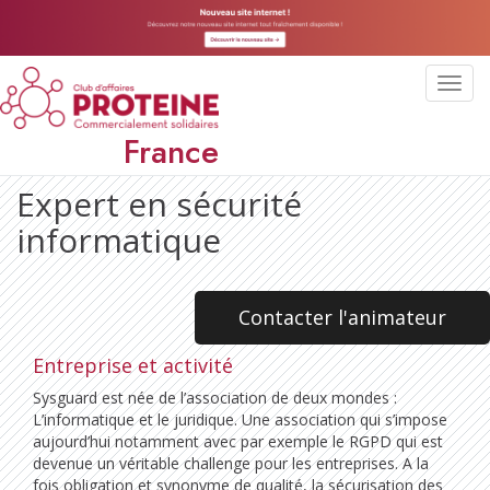
Toggl
navig
France
Expert en sécurité
informatique
Contacter l'animateur
Entreprise et activité
Sysguard est née de l’association de deux mondes :
L’informatique et le juridique. Une association qui s’impose
aujourd’hui notamment avec par exemple le RGPD qui est
devenue un véritable challenge pour les entreprises. A la
fois obligation et synonyme de qualité, la sécurisation des