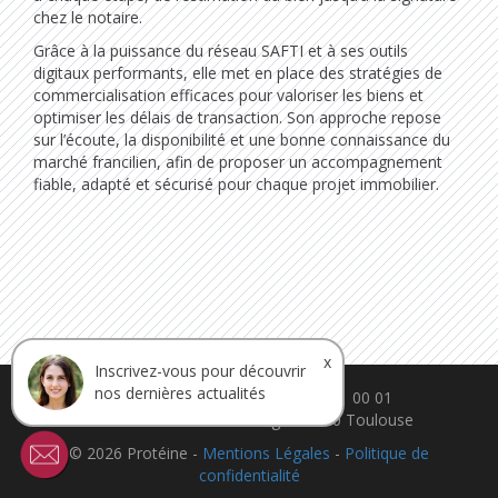
chez le notaire.
Grâce à la puissance du réseau SAFTI et à ses outils
digitaux performants, elle met en place des stratégies de
commercialisation efficaces pour valoriser les biens et
optimiser les délais de transaction. Son approche repose
sur l’écoute, la disponibilité et une bonne connaissance du
marché francilien, afin de proposer un accompagnement
fiable, adapté et sécurisé pour chaque projet immobilier.
x
Inscrivez-vous pour découvrir
nos dernières actualités
contact@ca-proteine.fr - 05 61 11 00 01
30 rue Théron de Montaugé. 31200 Toulouse
© 2026 Protéine -
Mentions Légales
-
Politique de
confidentialité